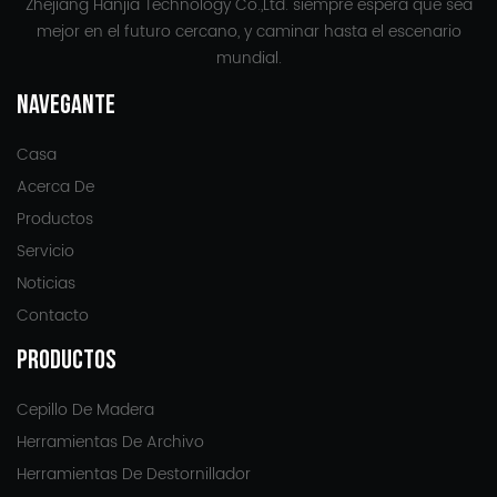
Zhejiang Hanjia Technology Co.,Ltd. siempre espera que sea
mejor en el futuro cercano, y caminar hasta el escenario
mundial.
NAVEGANTE
Casa
Acerca De
Productos
Servicio
Noticias
Contacto
PRODUCTOS
Cepillo De Madera
Herramientas De Archivo
Herramientas De Destornillador